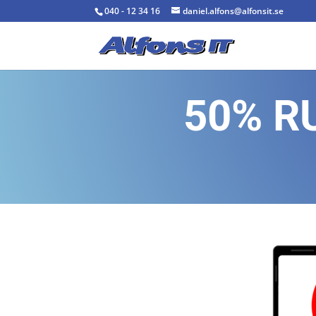
040 - 12 34 16
daniel.alfons@alfonsit.se
50% RU