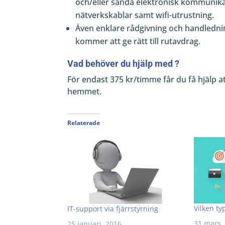
och/eller sända elektronisk kommunikat
nätverkskablar samt wifi-utrustning.
Även enklare rådgivning och handledn
kommer att ge rätt till rutavdrag.
Vad behöver du hjälp med ?
För endast 375 kr/timme får du få hjälp a
hemmet.
Relaterade
Vilken ty
IT-support via fjärrstyrning
31 mars,
25 januari, 2016