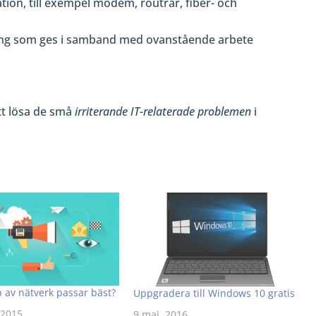
ion, till exempel modem, routrar, fiber- och
ing som ges i samband med ovanstående arbete
tt lösa de små
irriterande IT-relaterade problemen
i
p av nätverk passar bäst?
Uppgradera till Windows 10 gratis
 2015
9 maj, 2016