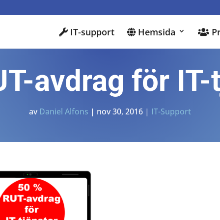
IT-support
Hemsida
Pr
T-avdrag för IT-t
av
Daniel Alfons
|
nov 30, 2016
|
IT-Support