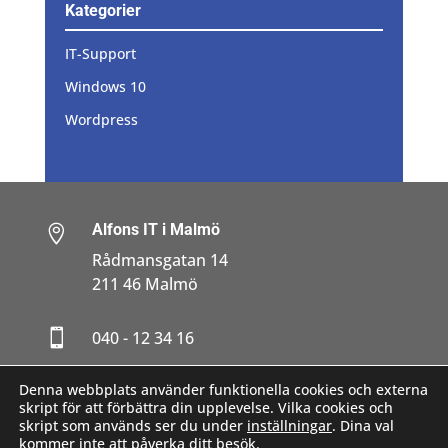
Kategorier
IT-Support
Windows 10
Wordpress
Alfons IT i Malmö

Rådmansgatan 14
211 46 Malmö

040 - 12 34 16

Denna webbplats använder funktionella cookies och externa
daniel.alfons@alfonsit.se
skript för att förbättra din upplevelse. Vilka cookies och
skript som används ser du under
inställningar
. Dina val
kommer inte att påverka ditt besök.