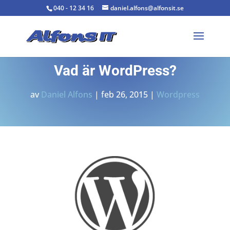
040 - 12 34 16
daniel.alfons@alfonsit.se
Vad är WordPress?
av
Daniel Alfons
|
feb 26, 2015
|
Wordpress